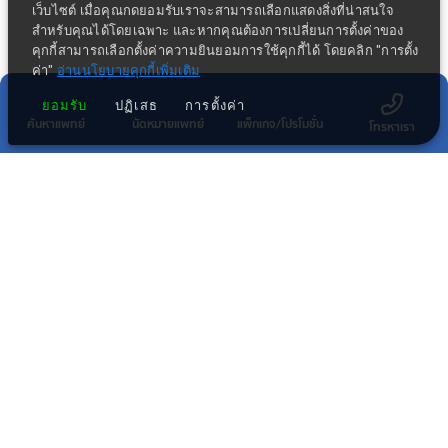
เว็บไซต์ เมื่อคุณกดยอมรับเราจะสามารถเลือกแสดงสิ่งที่น่าสนใจ
สำหรับคุณได้โดยเฉพาะ และหากคุณต้องการเปลี่ยนการตั้งค่าของ
คุกกี้สามารถเลือกตั้งค่าความยินยอมการใช้คุกกี้ได้ โดยคลิก "การตั้ง
ค่า"
อ่านนโยบายคุกกี้เพิ่มเติม
ยอมรับ
ปฏิเสธ
การตั้งค่า
ค้นหาแพทย์
นัดหมายแพทย์
แพ็กเกจ/โปรโมชั่น
โทรหาเรา
ข่าวประชาสัมพันธ์ล่าสุด