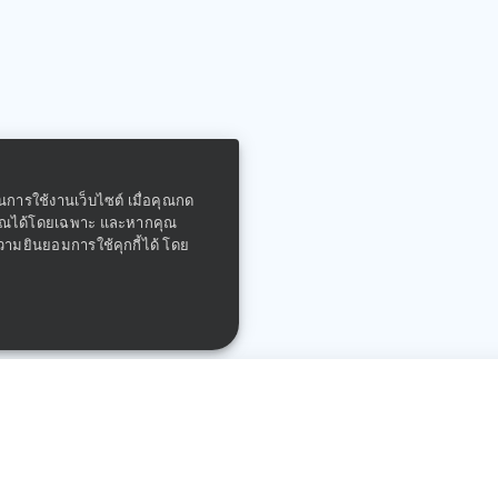
ในการใช้งานเว็บไซต์ เมื่อคุณกด
คุณได้โดยเฉพาะ และหากคุณ
ความยินยอมการใช้คุกกี้ได้ โดย