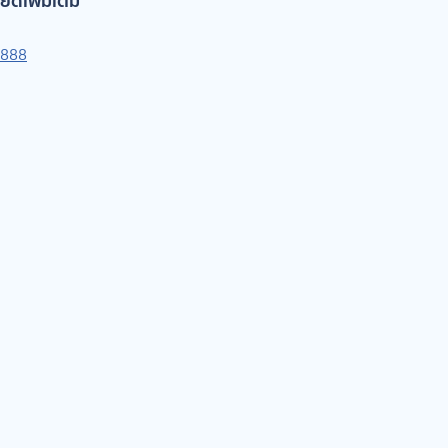
ดเพิ่มเติม
-888