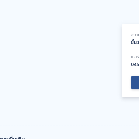
สถาน
ชั้น
เบอร
045